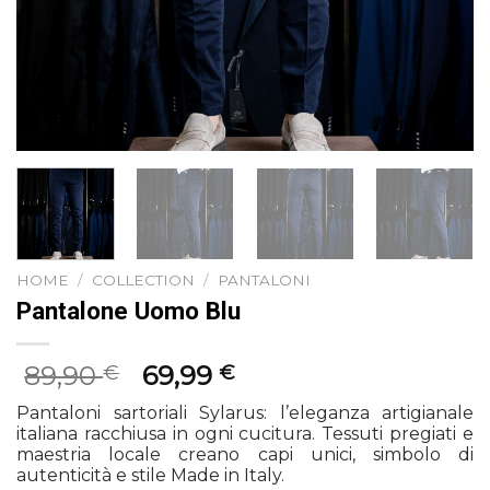
HOME
/
COLLECTION
/
PANTALONI
Pantalone Uomo Blu
Il
Il
89,90
69,99
€
€
prezzo
prezzo
Pantaloni sartoriali Sylarus: l’eleganza artigianale
originale
attuale
italiana racchiusa in ogni cucitura. Tessuti pregiati e
era:
è:
maestria locale creano capi unici, simbolo di
89,90 €.
69,99 €.
autenticità e stile Made in Italy.