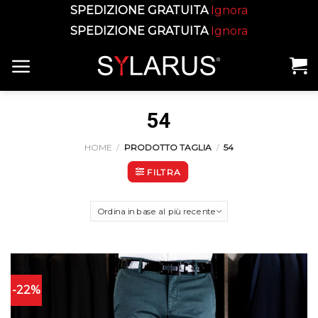
SPEDIZIONE GRATUITA
Ignora
SPEDIZIONE GRATUITA
Ignora
Skip
to
content
54
HOME
/
PRODOTTO TAGLIA
/
54
FILTRA
-22%