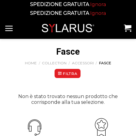
SPEDIZIONE GRATUITA
Ignora
SPEDIZIONE GRATUITA
Ignora
Skip
to
content
Fasce
HOME
/
COLLECTION
/
ACCESSORI
/
FASCE
FILTRA
Non è stato trovato nessun prodotto che
corrisponde alla tua selezione.