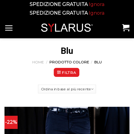
SPEDIZIONE GRATUITA
Ignora
SPEDIZIONE GRATUITA
Ignora
Skip
to
content
Blu
HOME
/
PRODOTTO COLORE
/
BLU
FILTRA
-22%