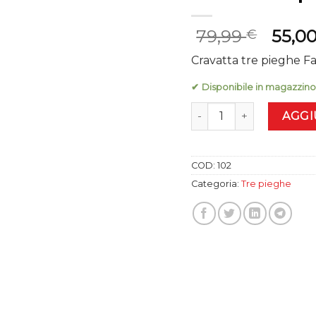
Il
79,99
55,0
€
prezz
Cravatta tre pieghe Fa
origin
era:
✔ Disponibile in magazzino
79,99 
Cravatta tre pieghe Fant
AGGI
COD:
102
Categoria:
Tre pieghe