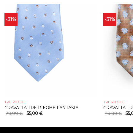
-31%
-31%
TRE PIEGHE
TRE PIEGHE
CRAVATTA TRE PIEGHE FANTASIA
CRAVATTA TR
Il
Il
Il
79,99
€
55,00
€
79,99
€
55
prezzo
prezzo
pre
originale
attuale
orig
era:
è:
era:
79,99 €.
55,00 €.
79,9