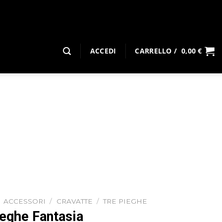
ACCEDI
CARRELLO /
0,00
€
ACCESSORI
/
CRAVATTE
/
TRE PIEGHE
ieghe Fantasia