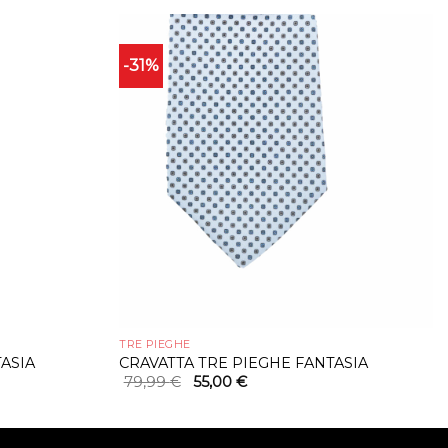
-31%
TRE PIEGHE
ASIA
CRAVATTA TRE PIEGHE FANTASIA
Il
Il
79,99
€
55,00
€
prezzo
prezzo
originale
attuale
era:
è:
79,99 €.
55,00 €.