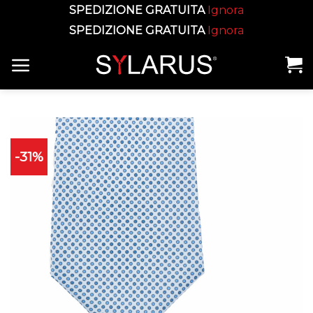
SPEDIZIONE GRATUITA
Ignora
SPEDIZIONE GRATUITA
Ignora
Skip
to
content
-31%