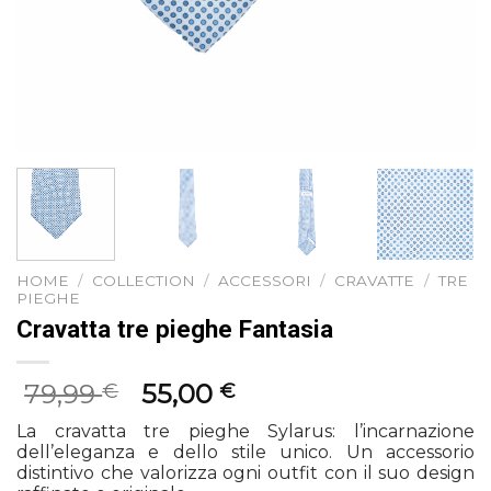
HOME
/
COLLECTION
/
ACCESSORI
/
CRAVATTE
/
TRE
PIEGHE
Cravatta tre pieghe Fantasia
Il
Il
79,99
55,00
€
€
prezzo
prezzo
La cravatta tre pieghe Sylarus: l’incarnazione
originale
attuale
dell’eleganza e dello stile unico. Un accessorio
era:
è:
distintivo che valorizza ogni outfit con il suo design