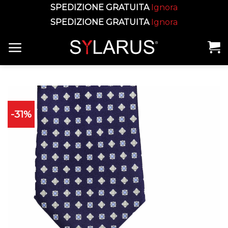
SPEDIZIONE GRATUITA
Ignora
SPEDIZIONE GRATUITA
Ignora
Skip
to
content
-31%