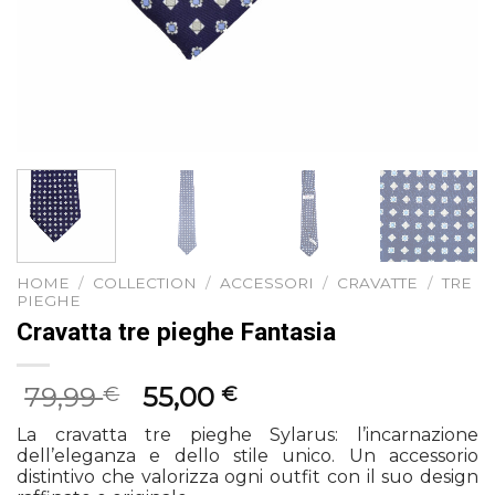
HOME
/
COLLECTION
/
ACCESSORI
/
CRAVATTE
/
TRE
PIEGHE
Cravatta tre pieghe Fantasia
Il
Il
79,99
55,00
€
€
prezzo
prezzo
La cravatta tre pieghe Sylarus: l’incarnazione
originale
attuale
dell’eleganza e dello stile unico. Un accessorio
era:
è:
distintivo che valorizza ogni outfit con il suo design