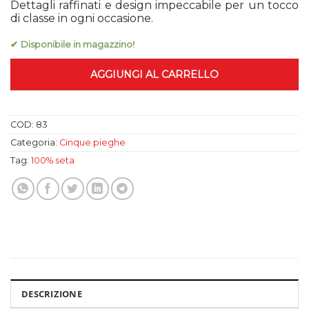
Dettagli raffinati e design impeccabile per un tocco
originale
attuale
di classe in ogni occasione.
era:
è:
79,99 €.
55,00 €.
✔ Disponibile in magazzino!
AGGIUNGI AL CARRELLO
COD:
83
Categoria:
Cinque pieghe
Tag:
100% seta
DESCRIZIONE