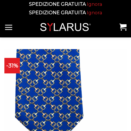
SPEDIZIONE GRATUITA
Ignora
SPEDIZIONE GRATUITA
Ignora
Skip
to
content
-31%