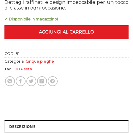
Dettagli raffinati e design impeccabile per un tocco
originale
attuale
di classe in ogni occasione.
era:
è:
79,99 €.
55,00 €.
✔ Disponibile in magazzino!
AGGIUNGI AL CARRELLO
COD:
81
Categoria:
Cinque pieghe
Tag:
100% seta
DESCRIZIONE