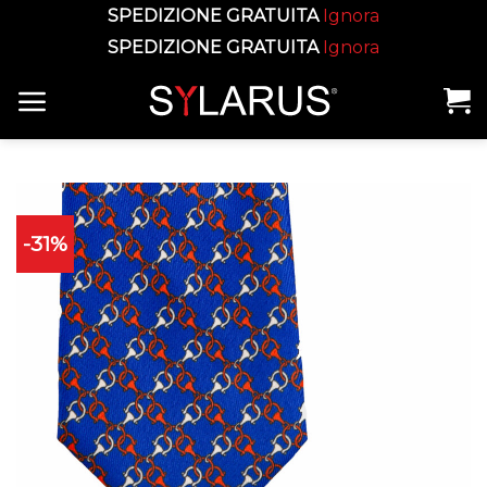
SPEDIZIONE GRATUITA
Ignora
SPEDIZIONE GRATUITA
Ignora
Skip
to
content
-31%