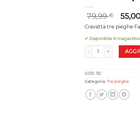
Il
79,99
55,0
€
prezz
Cravatta tre pieghe Fa
origin
era:
✔ Disponibile in magazzino
79,99 
Cravatta tre pieghe Fant
AGGI
COD:
112
Categoria:
Tre pieghe