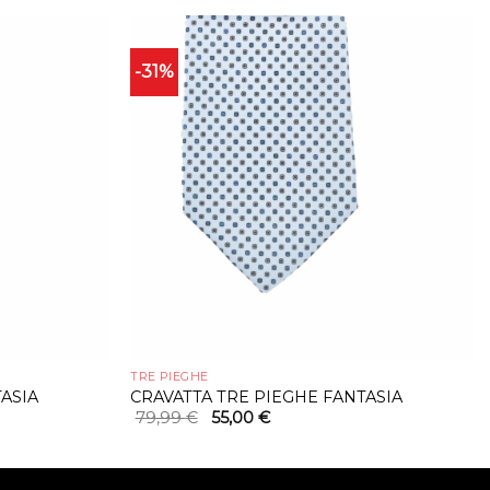
-31%
TRE PIEGHE
ASIA
CRAVATTA TRE PIEGHE FANTASIA
Il
Il
79,99
€
55,00
€
prezzo
prezzo
originale
attuale
era:
è:
79,99 €.
55,00 €.