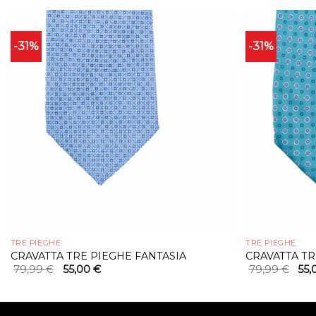
-31%
-31%
TRE PIEGHE
TRE PIEGHE
CRAVATTA TRE PIEGHE FANTASIA
CRAVATTA TR
Il
Il
Il
79,99
€
55,00
€
79,99
€
55
prezzo
prezzo
pre
originale
attuale
orig
era:
è:
era:
79,99 €.
55,00 €.
79,9