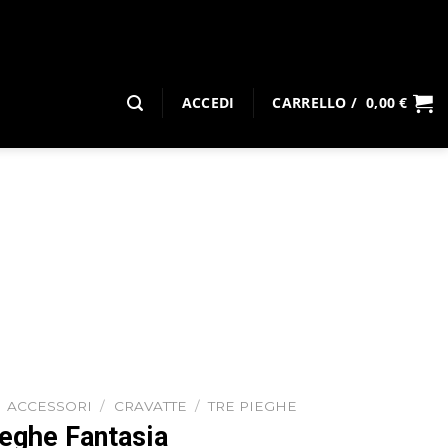
ACCEDI
CARRELLO /
0,00
€
ACCESSORI
/
CRAVATTE
/
TRE PIEGHE
ieghe Fantasia