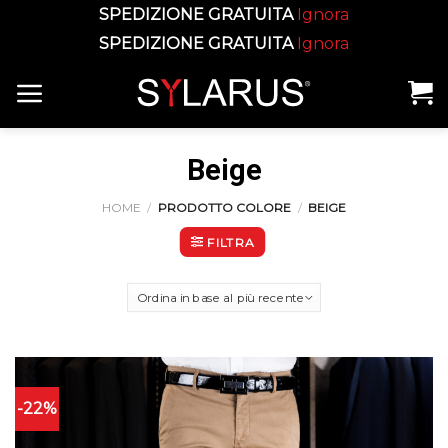
SPEDIZIONE GRATUITA
Ignora
SPEDIZIONE GRATUITA
Ignora
Skip
to
content
Beige
HOME
/
PRODOTTO COLORE
/
BEIGE
FILTRA
-22%