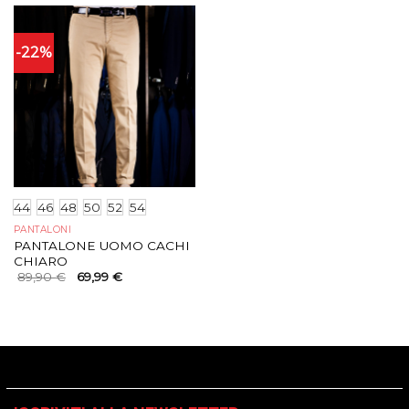
89,90 €.
69,99 €.
-22%
44
46
48
50
52
54
PANTALONI
PANTALONE UOMO CACHI
CHIARO
Il
Il
89,90
€
69,99
€
prezzo
prezzo
originale
attuale
era:
è:
89,90 €.
69,99 €.