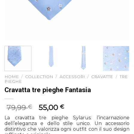
HOME
/
COLLECTION
/
ACCESSORI
/
CRAVATTE
/
TRE
PIEGHE
Cravatta tre pieghe Fantasia
Il
Il
79,99
55,00
€
€
prezzo
prezzo
La cravatta tre pieghe Sylarus: l’incarnazione
originale
attuale
dell’eleganza e dello stile unico. Un accessorio
era:
è:
distintivo che valorizza ogni outfit con il suo design